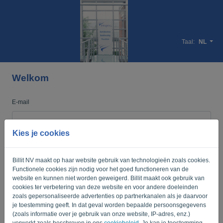
Taal:
NL
Welkom
E-mail
Kies je cookies
Wachtwoord
Billit NV maakt op haar website gebruik van technologieën zoals cookies.
Functionele cookies zijn nodig voor het goed functioneren van de
Herinner me
Wachtwoord vergeten?
website en kunnen niet worden geweigerd. Billit maakt ook gebruik van
cookies ter verbetering van deze website en voor andere doeleinden
zoals gepersonaliseerde advertenties op partnerkanalen als je daarvoor
AANMELDEN
je toestemming geeft. In dat geval worden bepaalde persoonsgegevens
(zoals informatie over je gebruik van onze website, IP-adres, enz.)
verwerkt zoals beschreven in ons
cookiebeleid
. Je kan je toestemming